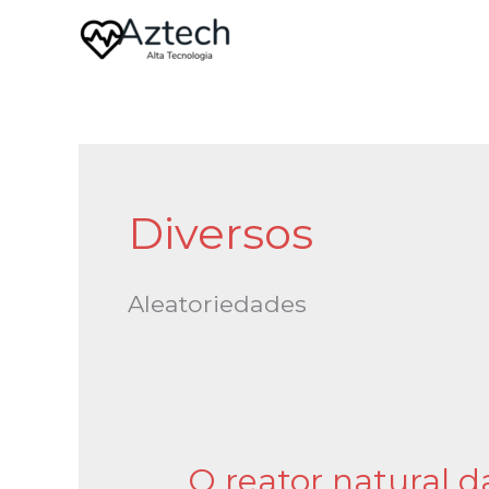
Ir
para
o
conteúdo
Diversos
Aleatoriedades
O reator natural d
O