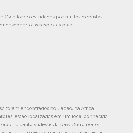
e Oklo foram estudados por muitos cientistas
er descoberto as respostas para…
) só foram encontrados no Gabão, na África
atores, estão localizados em um local conhecido
izado no canto sudeste do país. Outro reator
Gabão em outro depósito em Bangombe, cerca