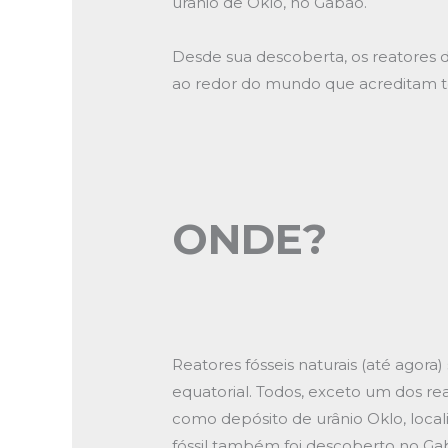
urânio de Oklo, no Gabão.
Desde sua descoberta, os reatores d
ao redor do mundo que acreditam t
ONDE?
Reatores fósseis naturais (até agora
equatorial. Todos, exceto um dos re
como depósito de urânio Oklo, local
fóssil também foi descoberto no 