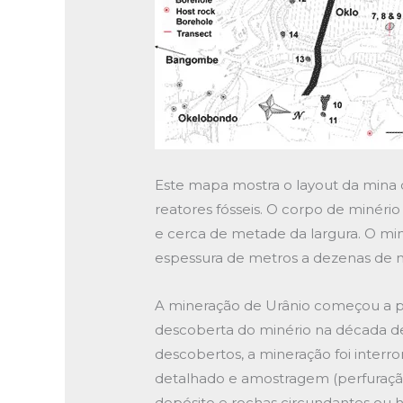
Este mapa mostra o layout da mina d
reatores fósseis. O corpo de minér
e cerca de metade da largura. O mi
espessura de metros a dezenas de 
A mineração de Urânio começou a pa
descoberta do minério na década de
descobertos, a mineração foi inte
detalhado e amostragem (perfuração
depósito e rochas circundantes ou h