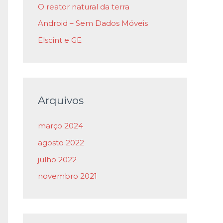
p
O reator natural da terra
o
Android – Sem Dados Móveis
r
Elscint e GE
:
Arquivos
março 2024
agosto 2022
julho 2022
novembro 2021