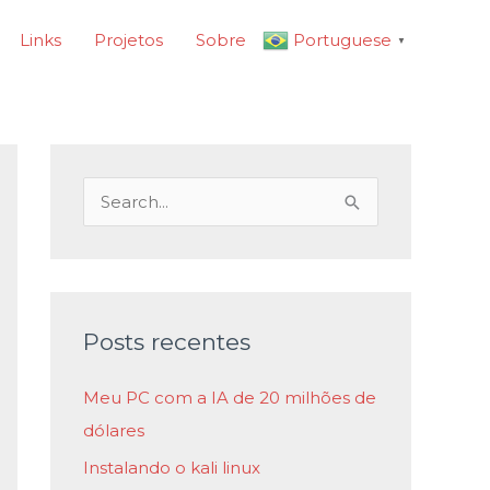
Links
Projetos
Sobre
Portuguese
▼
P
e
s
q
u
Posts recentes
i
Meu PC com a IA de 20 milhões de
s
dólares
a
Instalando o kali linux
r