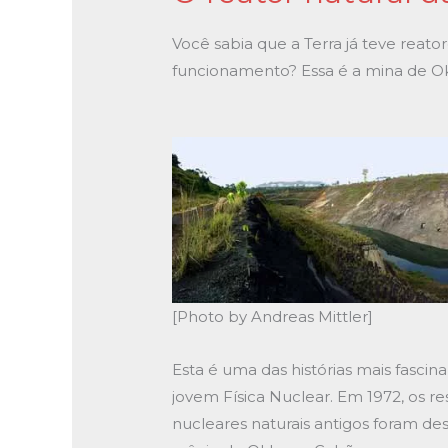
reator
natural
Você sabia que a Terra já teve reato
da
funcionamento? Essa é a mina de Ok
terra
[Photo by Andreas Mittler]
Esta é uma das histórias mais fascin
jovem Física Nuclear. Em 1972, os r
nucleares naturais antigos foram d