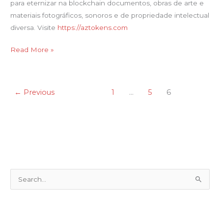
para eternizar na blockchain documentos, obras de arte e
materiais fotográficos, sonoros e de propriedade intelectual
diversa. Visite
https://aztokens.com
Read More »
←
Previous
1
…
5
6
P
e
s