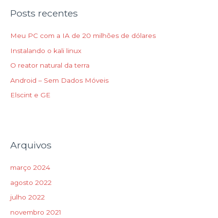
q
Posts recentes
u
i
Meu PC com a IA de 20 milhões de dólares
s
Instalando o kali linux
a
O reator natural da terra
r
p
Android – Sem Dados Móveis
o
Elscint e GE
r
:
Arquivos
março 2024
agosto 2022
julho 2022
novembro 2021