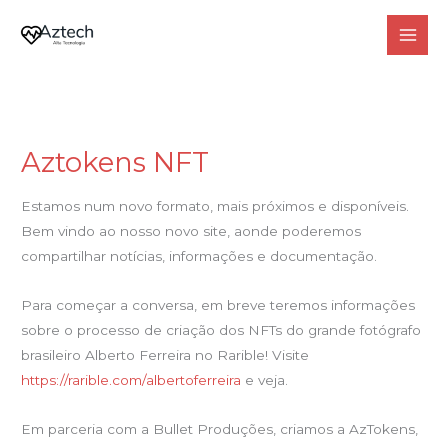
Ir
para
o
conteúdo
Aztokens NFT
Aztokens
NFT
Estamos num novo formato, mais próximos e disponíveis.
Bem vindo ao nosso novo site, aonde poderemos
compartilhar notícias, informações e documentação.
Para começar a conversa, em breve teremos informações
sobre o processo de criação dos NFTs do grande fotógrafo
brasileiro Alberto Ferreira no Rarible! Visite
https://rarible.com/albertoferreira
e veja.
Em parceria com a Bullet Produções, criamos a AzTokens,